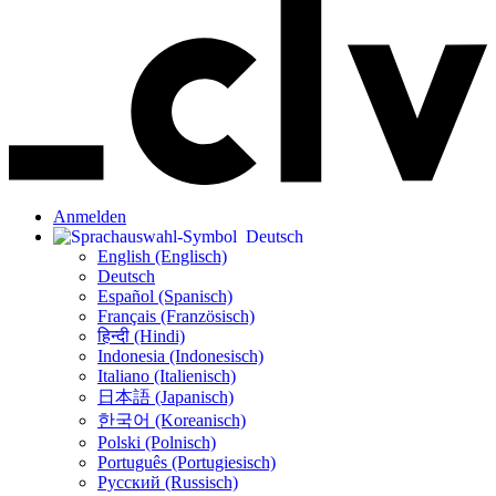
Anmelden
Deutsch
English (Englisch)
Deutsch
Español (Spanisch)
Français (Französisch)
हिन्दी (Hindi)
Indonesia (Indonesisch)
Italiano (Italienisch)
日本語 (Japanisch)
한국어 (Koreanisch)
Polski (Polnisch)
Português (Portugiesisch)
Русский (Russisch)