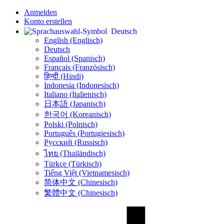
Anmelden
Konto erstellen
Deutsch
English (Englisch)
Deutsch
Español (Spanisch)
Français (Französisch)
हिन्दी (Hindi)
Indonesia (Indonesisch)
Italiano (Italienisch)
日本語 (Japanisch)
한국어 (Koreanisch)
Polski (Polnisch)
Português (Portugiesisch)
Русский (Russisch)
ไทย (Thailändisch)
Türkçe (Türkisch)
Tiếng Việt (Vietnamesisch)
简体中文 (Chinesisch)
繁體中文 (Chinesisch)